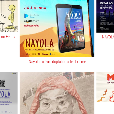
"Eduardo, Walter e Leonidov" estreou no Festival Monstra 2024.
NAYOLA 
Nayola - o livro digital de arte do filme