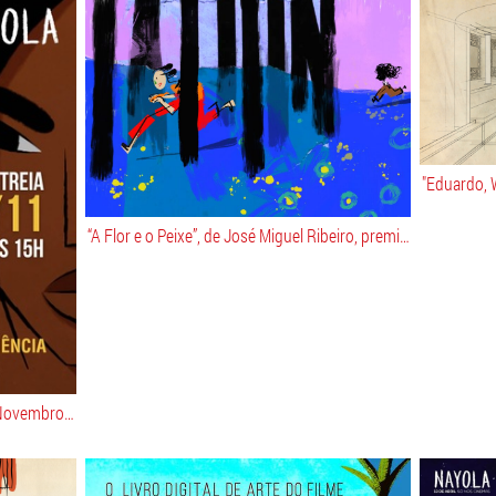
“A Flor e o Peixe”, de José Miguel Ribeiro, premiado no Festival de Cinema de Animação de Annecy.
NAYOLA pré estreia no Brasil, 20 de Novembro, dia da Consciência Negra