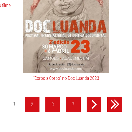
o filme
"Corpo a Corpo" no Doc Luanda 2023
1
2
3
7