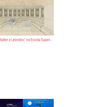
"Eduardo, Walter e Leonidov" na Escola Superior de Música de Lisboa - ESML