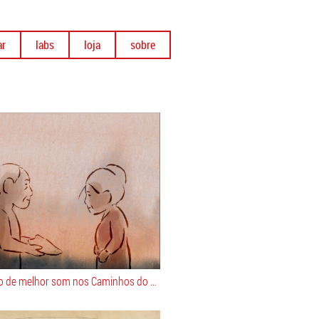
ar
labs
loja
sobre
Iris - prémio de melhor som nos Caminhos do Cinema Português